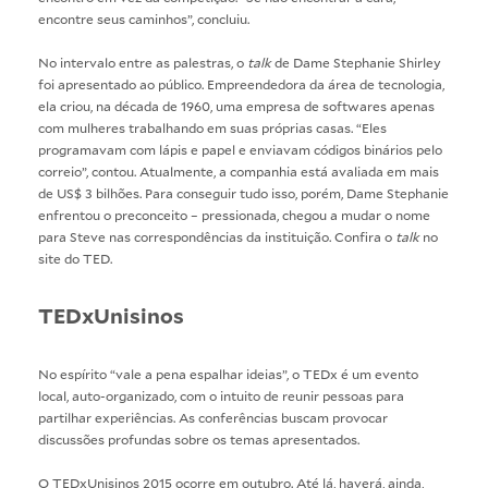
encontre seus caminhos”, concluiu.
No intervalo entre as palestras, o
talk
de Dame Stephanie Shirley
foi apresentado ao público. Empreendedora da área de tecnologia,
ela criou, na década de 1960, uma empresa de softwares apenas
com mulheres trabalhando em suas próprias casas. “Eles
programavam com lápis e papel e enviavam códigos binários pelo
correio”, contou. Atualmente, a companhia está avaliada em mais
de US$ 3 bilhões. Para conseguir tudo isso, porém, Dame Stephanie
enfrentou o preconceito – pressionada, chegou a mudar o nome
para Steve nas correspondências da instituição. Confira o
talk
no
site do TED
.
TEDxUnisinos
No espírito “vale a pena espalhar ideias”, o TEDx é um evento
local, auto-organizado, com o intuito de reunir pessoas para
partilhar experiências. As conferências buscam provocar
discussões profundas sobre os temas apresentados.
O TEDxUnisinos 2015 ocorre em outubro. Até lá, haverá, ainda,