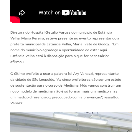
Diretora do Hospital Getúlio Vargas do município de Estância
Velha, Maria Pereira, esteve presente no evento representando a
prefeita municipal de Estância Velha, Maria Ivete de Godoy. “Em
nome do município agradeço a oportunidade de estar aqui.
Estância Velha está à disposição para o que for necessário”,
afirmou.
O último prefeito a usar a palavra foi Ary Vanazzi, representante
da cidade de São Leopoldo. “As cinco prefeituras vão ser um esteio
de sustentação para o curso de Medicina. Nós vamos construir um
novo modelo de medicina, não é só formar mais um médico, mas
um médico diferenciado, preocupado com a prevenção”, ressaltou
Vanazzi.