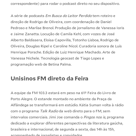
correspondente) para rodar o podcast direto no seu dispositivo.
A série de podcasts
Em Busca do Leitor Perdido
tem roteiro e
direção de Rodrigo de Oliveira, com coordenação de Daniel
Pedroso e Marlise Brenol. Produção de jornalismo de Vanessa Ioris
e Jaime Zanatta. Locução de Camila Kehl, com vozes de José
Alberto Baldissera, Eloisa Capovilla, Totonho Lisboa, Rodrigo de
Oliveira, Douglas Ripel e Caroline Nicol. Curadoria sonora de Luís
Henrique Porsche. Edição de Luiz Henrique Machado. Arte de
Vanessa Nichele. Tecnologia geocast de Tiago Lopes e
programação web de Betina Palma.
Unisinos FM direto da Feira
A equipe da FM 103.3 estará em peso na
61ª Feira do Livro de
Porto Alegre
. O estande montado no ambiente da Praça da
Alfândega se transformará em estúdio. Kátia Suman volta à rádio
com o programa
Talk Radio
da web direto para o FM, sem
intervalos comerciais. Jimi Joe comanda o
Pingos nos is
, programa
dedicado a explorar diferentes perspectivas da literatura gaúcha,
brasileira e internacional, de segunda a sexta, das 14h às 15h,
acompanhado de jornalistas e convidados.