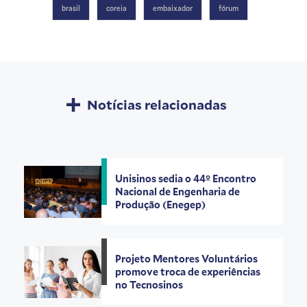
Blum
Blum
Blum
Blum
Blum
brasil
coreia
embaixador
fórum
Notícias relacionadas
Unisinos sedia o 44º Encontro
Nacional de Engenharia de
Produção (Enegep)
Projeto Mentores Voluntários
promove troca de experiências
no Tecnosinos