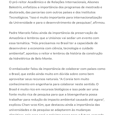
O pró-reitor Acadêmico e de Relações Internacionais, Alsones
Balestrin, enfatizou a importância dos programas de mestrado e
doutorado, das parcerias com outros países e dos Institutos
Tecnológicos. “Isso é muito importante para internacionalização
da Universidade e para o desenvolvimento de pesquisas”, afirmou.
Padre Marcelo falou ainda da importância da preservação da
Amazônia e lembrou que a Unisinos vai sediar um evento com
essa temática. “Nós precisamos no Brasil ter a capacidade de
desenvolver a economia com ciência, tecnologia e cuidado
ambiental”, apontou o reitor e lembrou da história da construção
da hidrelétrica de Belo Monte.
O embaixador falou da importância de colaborar com países como
o Brasil, que estão ainda muito em dúvida sobre como bem
aproveitar seus recursos naturais. “A Coreia tem muito
conhecimento em engenharia para colaborar neste sentido. O
Brasil é muito rico em recursos biológicos e isso pode ser uma
fonte muito rica de pesquisa para que a bioengenharia possa
trabalhar para redução do impacto ambiental causado até agora”,
explicou Chan-woo Kim, que destacou ainda a importância das
universidades e da pesquisa se adaptarem às mudanças
climáticas, pois esse será o próximo passo para o futuro, segundo