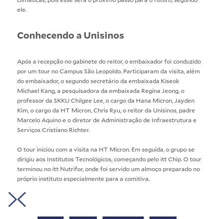
ele.
Conhecendo a Unisinos
Após a recepção no gabinete do reitor, o embaixador foi conduzido
por um tour no Campus São Leopoldo. Participaram da visita, além
do embaixador, o segundo secretário da embaixada Kiseok
Michael Kang, a pesquisadora da embaixada Regina Jeong, o
professor da SKKU Chilgee Lee, o cargo da Hana Micron, Jayden
Kim, o cargo da HT Micron, Chris Ryu, o reitor da Unisinos, padre
Marcelo Aquino e o diretor de Administração de Infraestrutura e
Serviços Cristiano Richter.
O tour iniciou com a visita na HT Micron. Em seguida, o grupo se
dirigiu aos Institutos Tecnológicos, começando pelo itt Chip. O tour
terminou no itt Nutrifor, onde foi servido um almoço preparado no
próprio instituto especialmente para a comitiva.
Crédito:
Crédito:
Crédito:
Crédito:
Crédito:
Rodrigo
Rodrigo
Rodrigo
Rodrigo
Rodrigo
W.
W.
W.
W.
W.