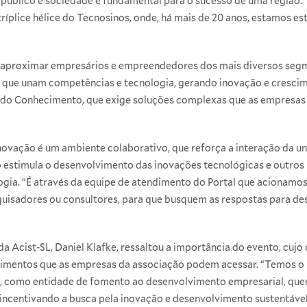
 público e sociedade é fundamental para o sucesso de uma região.
ríplice hélice do Tecnosinos, onde, há mais de 20 anos, estamos 
o aproximar empresários e empreendedores dos mais diversos seg
s, que unam competências e tecnologia, gerando inovação e cresci
ra do Conhecimento, que exige soluções complexas que as empres
Inovação é um ambiente colaborativo, que reforça a interação da u
 estimula o desenvolvimento das inovações tecnológicas e outros 
a. “É através da equipe de atendimento do Portal que acionamos 
squisadores ou consultores, para que busquem as respostas para d
a Acist-SL, Daniel Klafke, ressaltou a importância do evento, cujo 
imentos que as empresas da associação podem acessar. “Temos o p
 e, como entidade de fomento ao desenvolvimento empresarial, que
 incentivando a busca pela inovação e desenvolvimento sustentável