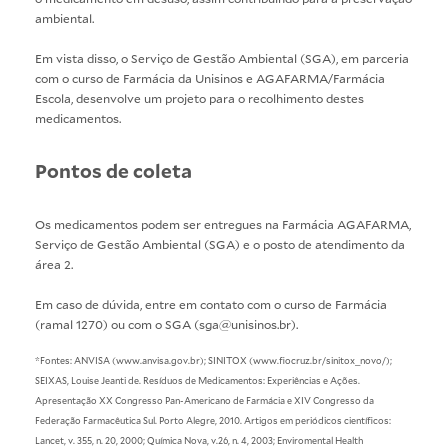
ambiental.
Em vista disso, o
Serviço de Gestão Ambiental (SGA)
, em parceria
com o
curso de Farmácia
da Unisinos e AGAFARMA/Farmácia
Escola, desenvolve um projeto para o recolhimento destes
medicamentos.
Pontos de coleta
Os medicamentos podem ser entregues na Farmácia AGAFARMA,
Serviço de Gestão Ambiental (SGA) e o posto de atendimento da
área 2.
Em caso de dúvida, entre em contato com o curso de Farmácia
(ramal 1270) ou com o SGA (sga@unisinos.br).
*Fontes: ANVISA (www.anvisa.gov.br); SINITOX (www.fiocruz.br/sinitox_novo/);
SEIXAS, Louise Jeanti de. Resíduos de Medicamentos: Experiências e Ações.
Apresentação XX Congresso Pan-Americano de Farmácia e XIV Congresso da
Federação Farmacêutica Sul. Porto Alegre, 2010. Artigos em periódicos científicos:
Lancet, v. 355, n. 20, 2000; Química Nova, v.26, n. 4, 2003; Enviromental Health