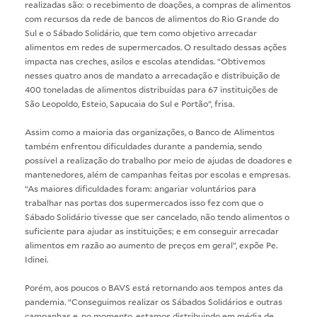
realizadas são: o recebimento de doações, a compras de alimentos
com recursos da rede de bancos de alimentos do Rio Grande do
Sul e o Sábado Solidário, que tem como objetivo arrecadar
alimentos em redes de supermercados. O resultado dessas ações
impacta nas creches, asilos e escolas atendidas. “Obtivemos
nesses quatro anos de mandato a arrecadação e distribuição de
400 toneladas de alimentos distribuídas para 67 instituições de
São Leopoldo, Esteio, Sapucaia do Sul e Portão”, frisa.
Assim como a maioria das organizações, o Banco de Alimentos
também enfrentou dificuldades durante a pandemia, sendo
possível a realização do trabalho por meio de ajudas de doadores e
mantenedores, além de campanhas feitas por escolas e empresas.
“As maiores dificuldades foram: angariar voluntários para
trabalhar nas portas dos supermercados isso fez com que o
Sábado Solidário tivesse que ser cancelado, não tendo alimentos o
suficiente para ajudar as instituições; e em conseguir arrecadar
alimentos em razão ao aumento de preços em geral”, expõe Pe.
Idinei.
Porém, aos poucos o BAVS está retornando aos tempos antes da
pandemia. “Conseguimos realizar os Sábados Solidários e outras
campanhas e, no momento, estamos distribuindo em média de