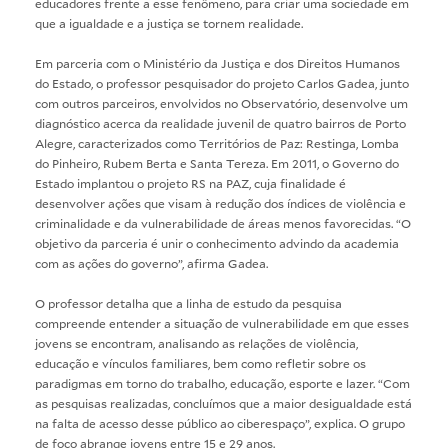
educadores frente a esse fenômeno, para criar uma sociedade em
que a igualdade e a justiça se tornem realidade.
Em parceria com o Ministério da Justiça e dos Direitos Humanos
do Estado, o professor pesquisador do projeto Carlos Gadea, junto
com outros parceiros, envolvidos no Observatório, desenvolve um
diagnóstico acerca da realidade juvenil de quatro bairros de Porto
Alegre, caracterizados como Territórios de Paz: Restinga, Lomba
do Pinheiro, Rubem Berta e Santa Tereza. Em 2011, o Governo do
Estado implantou o projeto RS na PAZ, cuja finalidade é
desenvolver ações que visam à redução dos índices de violência e
criminalidade e da vulnerabilidade de áreas menos favorecidas. “O
objetivo da parceria é unir o conhecimento advindo da academia
com as ações do governo”, afirma Gadea.
O professor detalha que a linha de estudo da pesquisa
compreende entender a situação de vulnerabilidade em que esses
jovens se encontram, analisando as relações de violência,
educação e vínculos familiares, bem como refletir sobre os
paradigmas em torno do trabalho, educação, esporte e lazer. “Com
as pesquisas realizadas, concluímos que a maior desigualdade está
na falta de acesso desse público ao ciberespaço”, explica. O grupo
de foco abrange jovens entre 15 e 29 anos.