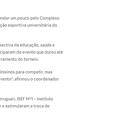
 andar um pouco pelo Complexo
ão esportiva universitária do
pectiva da educação, saúde e
ticiparam do evento que durou até
rramento do torneio.
Unisinos para competir, mas
evento”, afirmou o coordenador
ruguai), ISEF Nº1 – Instituto
m e estimularam a troca de