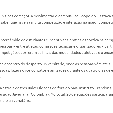
a Unisinos começou a movimentar o campus São Leopoldo. Bastava
saber que haveria muita competição e interação na maior competiç
ntercâmbio de estudantes e incentivar a prática esportiva na pers
pessoas – entre atletas, comissões técnicas e organizadores – par
ompetição, ocorreram as finais das modalidades coletivas e o ence
 encontro do desporto universitário, onde as pessoas vêm até a 
oas, fazer novos contatos e amizades durante os quatro dias de 
.
estreia de três universidades de fora do país: Instituto Crandon (U
rsidad Javeriana (Colômbia). No total, 20 delegações participara
bio universitário.