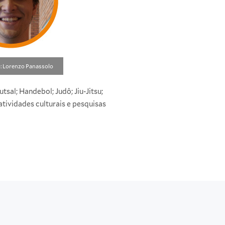
: Lorenzo Panassolo
sal; Handebol; Judô; Jiu-Jitsu;
atividades culturais e pesquisas