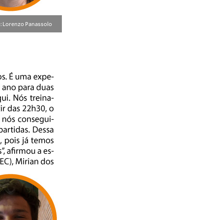
: Lorenzo Panassolo