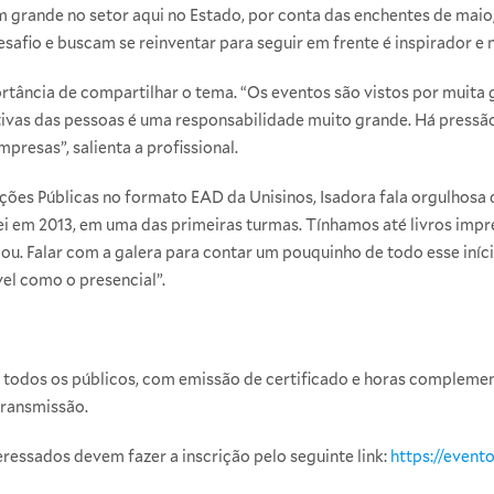
grande no setor aqui no Estado, por conta das enchentes de maio, 
afio e buscam se reinventar para seguir em frente é inspirador e n
ortância de compartilhar o tema. “Os eventos são vistos por muita
tivas das pessoas é uma responsabilidade muito grande. Há pressão
resas”, salienta a profissional.
ões Públicas no formato EAD da Unisinos, Isadora fala orgulhosa d
ei em 2013, em uma das primeiras turmas. Tínhamos até livros impr
u. Falar com a galera para contar um pouquinho de todo esse iníci
el como o presencial”.
a todos os públicos, com emissão de certificado e horas compleme
transmissão.
eressados devem fazer a inscrição pelo seguinte link:
https://evento