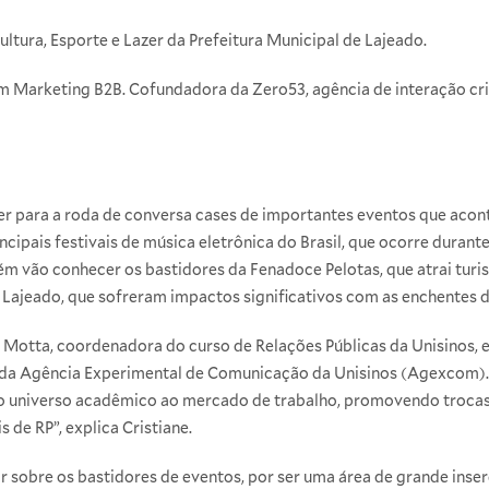
Cultura, Esporte e Lazer da Prefeitura Municipal de Lajeado.
m Marketing B2B. Cofundadora da Zero53, agência de interação cria
zer para a roda de conversa cases de importantes eventos que aco
ipais festivais de música eletrônica do Brasil, que ocorre durante
vão conhecer os bastidores da Fenadoce Pelotas, que atrai turista
e Lajeado, que sofreram impactos significativos com as enchentes d
 Motta, coordenadora do curso de Relações Públicas da Unisinos, e
s da Agência Experimental de Comunicação da Unisinos (Agexcom).
 o universo acadêmico ao mercado de trabalho, promovendo trocas
 de RP”, explica Cristiane.
ar sobre os bastidores de eventos, por ser uma área de grande inser