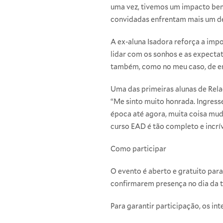
uma vez, tivemos um impacto bem 
convidadas enfrentam mais um des
A ex-aluna Isadora reforça a imp
lidar com os sonhos e as expecta
também, como no meu caso, de emp
Uma das primeiras alunas de Relaç
“Me sinto muito honrada. Ingress
época até agora, muita coisa mudo
curso EAD é tão completo e incrív
Como participar
O evento é aberto e gratuito par
confirmarem presença no dia da 
Para garantir participação, os int