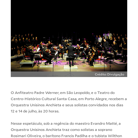
Crédito: Divulgação
O Anfiteatro Padre Werner, em São Leopoldo, e o Teatro do
Centro-Histórico Cultural Santa Casa, em Porto Alegre, recebem a
Orquestra Unisinos Anchieta e seus solistas convidados nos dias
12 e 14 de julho, às 20 horas.
Nesse espetáculo, sob a regência do maestro Evandro Matté, a
Orquestra Unisinos Anchieta traz como solistas a soprano
Rosimari Oliveira, o barítono Francis Padilha e o tubista Wilthon