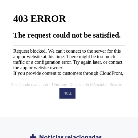
Desafiando o amanhã – Unisinos
Desafiando O Amanhã: Relacionamentos Quarentena
·
NULL
Notícias relacionadas