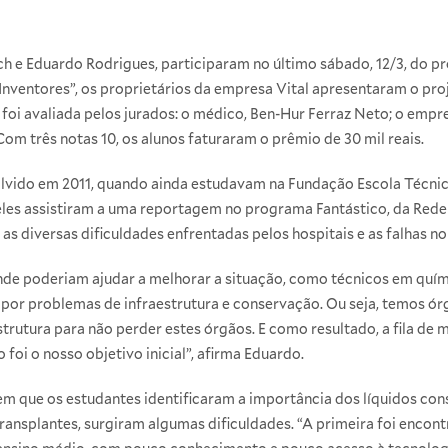
och e Eduardo Rodrigues, participaram no último sábado, 12/3, do 
Inventores”, os proprietários da empresa Vital apresentaram o proj
 foi avaliada pelos jurados: o médico, Ben-Hur Ferraz Neto; o emp
 Com três notas 10, os alunos faturaram o prêmio de 30 mil reais.
lvido em 2011, quando ainda estudavam na Fundação Escola Técnica
 eles assistiram a uma reportagem no programa Fantástico, da Red
 as diversas dificuldades enfrentadas pelos hospitais e as falhas no
nde poderiam ajudar a melhorar a situação, como técnicos em quím
or problemas de infraestrutura e conservação. Ou seja, temos ór
trutura para não perder estes órgãos. E como resultado, a fila de 
foi o nosso objetivo inicial”, afirma Eduardo.
em que os estudantes identificaram a importância dos líquidos co
ansplantes, surgiram algumas dificuldades. “A primeira foi encon