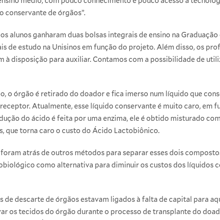
nsino médio, com pouco conhecimento e pouco acesso à tecnologia 
o conservante de órgãos”.
 os alunos ganharam duas bolsas integrais de ensino na
Graduação 
s de estudo na Unisinos em função do projeto. Além disso, os prof
 à disposição para auxiliar. Contamos com a possibilidade de utili
, o órgão é retirado do doador e fica imerso num líquido que cons
 receptor. Atualmente, esse líquido conservante é muito caro, em f
odução do ácido é feita por uma enzima, ele é obtido misturado co
, que torna caro o custo do Ácido Lactobiônico.
 foram atrás de outros métodos para separar esses dois composto
iológico como alternativa para diminuir os custos dos líquidos 
 de descarte de órgãos estavam ligados à falta de capital para aq
ar os tecidos do órgão durante o processo de transplante do doado