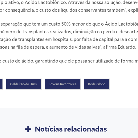
ípio ativo, o Ácido Lactobiônico. Através da nossa solução, dese
por consequência, o custo dos líquidos conservantes também”, expl
a separação que tem um custo 50% menor do que o Ácido Lactobiôni
úmero de transplantes realizados, diminuição na perda e descart
zação de transplantes em hospitais, por falta de capital para a com
oas na fila de espera, e aumento de vidas salvas”, afirma Eduardo.
o custo do ácido, garantindo que ele possa ser utilizado de forma 
Caldeirão do Huck
Jovens Inventores
Rede Globo
Notícias relacionadas