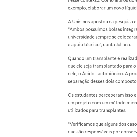
nesse contexto. Como alunos do e
exemplo, elaborar um novo líquid
A Unisinos apostou na pesquisa e
“Ambos possuímos bolsas integrai
universidade sempre se colocaram
e apoio técnico”, conta Juliana.
Quando um transplante é realizado
que ele seja transplantado para o
nele, o Ácido Lactobiônico. A pr
separação desses dois compostos
Os estudantes perceberam isso e
um projeto com um método microb
utilizados para transplantes.
“Verificamos que alguns dos casos
que são responsáveis por conserv