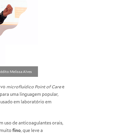
édito: Melissa Alves
tivo
microfluídico Point of Care
e
 para uma linguagem popular,
 usado em laboratório em
m uso de anticoagulantes orais,
 muito
fino
, que leve a