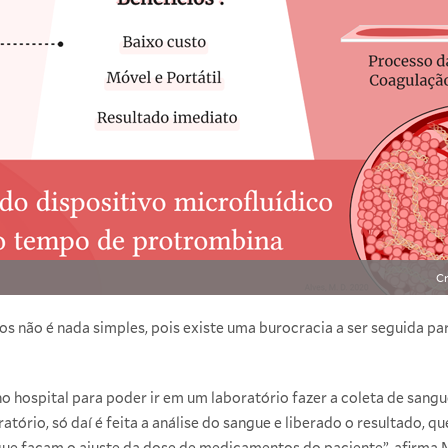
Cr
s não é nada simples, pois existe uma burocracia a ser seguida p
o hospital para poder ir em um laboratório fazer a coleta de sangu
atório, só daí é feita a análise do sangue e liberado o resultado, 
que façam o ajuste da dose de medicamentos do paciente”, afirma M