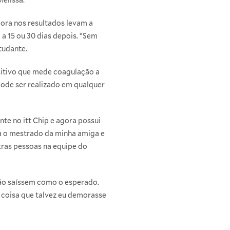
mora nos resultados levam a
a 15 ou 30 dias depois. “Sem
tudante.
sitivo que mede coagulação a
pode ser realizado em qualquer
te no itt Chip e agora possui
ra o mestrado da minha amiga e
tras pessoas na equipe do
não saíssem como o esperado.
, coisa que talvez eu demorasse