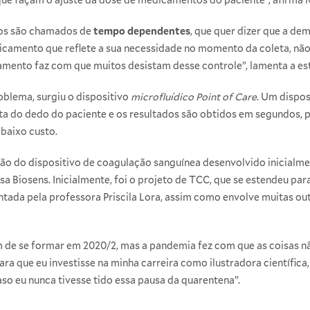
os são chamados de
tempo dependentes
, que quer dizer que a de
amento que reflete a sua necessidade no momento da coleta, não 
camento faz com que muitos desistam desse controle”, lamenta a es
oblema, surgiu o dispositivo
microfluídico Point of Care
. Um dispo
nta do dedo do paciente e os resultados são obtidos em segundos, 
 baixo custo.
ção do dispositivo de coagulação sanguínea desenvolvido inicialmen
sa Biosens. Inicialmente, foi o projeto de TCC, que se estendeu pa
entada pela professora Priscila Lora, assim como envolve muitas ou
am de se formar em 2020/2, mas a pandemia fez com que as coisas 
ra que eu investisse na minha carreira como ilustradora científica
so eu nunca tivesse tido essa pausa da quarentena”.