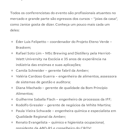
Todos os conferencistas do evento são profissionais atuantes no
mercado e grande parte são egressos dos cursos – “joias da casa”,
como Janice gosta de dizer. Conheça um pouco mais cada um
deles:
Éder Luis Felipetto – coordenador do Projeto Eteno Verde –
Braskem;
Rafael Soto Lim – MSc Brewing and Distillery pela Herriot-
Watt University na Escócia e 35 anos de experiência na
indústria das enzimas e suas aplicações;
Camila Schneider – gerente fabril da Ambev;
Valéria Cardoso Guerra – engenheira de alimentos, assessora
de sistemas de gestão e auditora;
Diana Machado – gerente de qualidade da Bom Princípio
Alimentos;
Guilherme Saballa Flach – engenheiro de processos da IFF;
Rodolfo Gressler – gerente de negócios da White Martins;
Paula Vieira Schwade – engenheira química e especialista em
Qualidade Regional da Ambev;
Renato Evangelista – químico e higienista ocupacional,
presidente da ABQ-RS e conselheiro do CRQV;