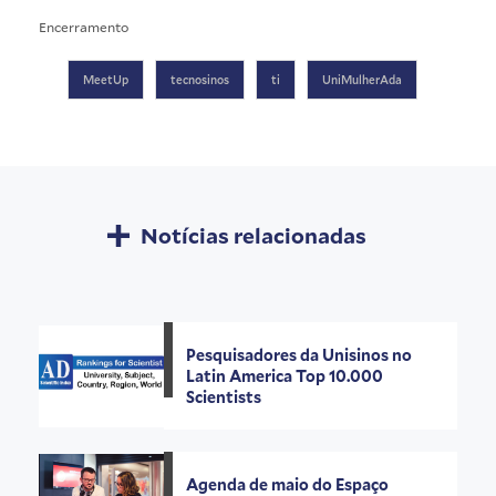
Encerramento
MeetUp
tecnosinos
ti
UniMulherAda
Notícias relacionadas
Pesquisadores da Unisinos no
Latin America Top 10.000
Scientists
Agenda de maio do Espaço