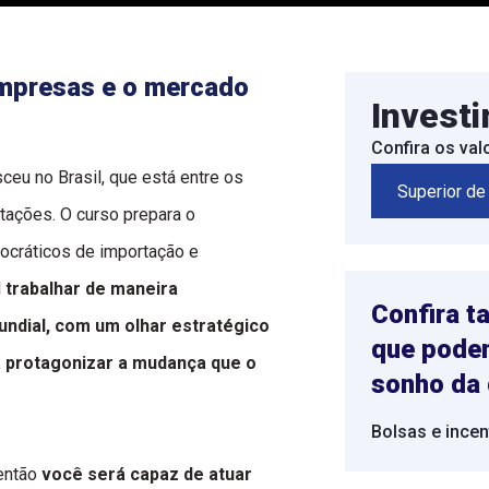
mpresas e o mercado
Invest
Confira os va
ceu no Brasil, que está entre os
Superior de
tações. O curso prepara o
rocráticos de importação e
l
trabalhar de maneira
Confira 
ndial, com um olhar estratégico
que podem
a protagonizar a mudança que o
sonho da
Bolsas e ince
 então
você será capaz de atuar