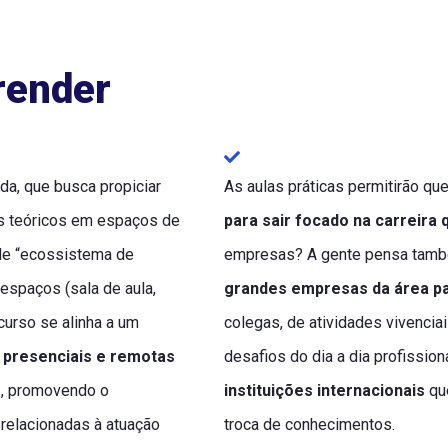
render
a, que busca propiciar
As aulas práticas permitirão qu
s teóricos em espaços de
para sair focado na carreira 
 de “ecossistema de
empresas? A gente pensa tam
espaços (sala de aula,
grandes empresas da área pa
urso se alinha a um
colegas, de atividades vivencia
 presenciais e remotas
desafios do dia a dia profissio
r
, promovendo o
instituições internacionais
que
relacionadas à atuação
troca de conhecimentos.