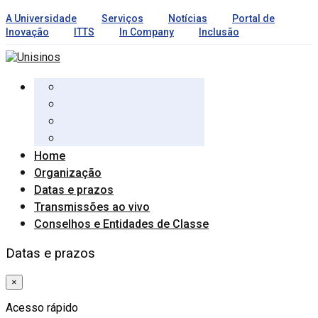
A Universidade
Serviços
Notícias
Portal de
Inovação
ITTS
In Company
Inclusão
Home
Organização
Datas e prazos
Transmissões ao vivo
Conselhos e Entidades de Classe
Datas e prazos
×
Acesso rápido