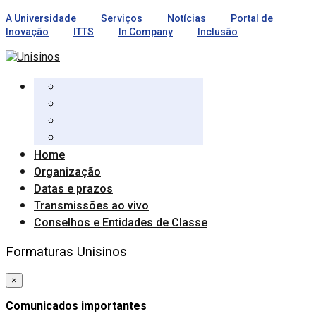
A Universidade
Serviços
Notícias
Portal de
Inovação
ITTS
In Company
Inclusão
Home
Organização
Datas e prazos
Transmissões ao vivo
Conselhos e Entidades de Classe
Formaturas Unisinos
×
Comunicados importantes