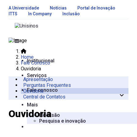
A Universidade
Notícias
Portal de Inovação
ITTS
In Company
Inclusão
Home
Institucional
Fale Conosco
Ouvidoria
Serviços
Apresentação
Perguntas Frequentes
Fale conosco
Ouvidoria
Central de Contatos
Fale com a Ouvidoria
Mais
Ouvidoria
Extensão
Pesquisa e inovação