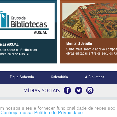
Memorial Jesuíta
tecas AUSJAL
Saiba mais sobre o acervo compos
mais sobre as Bibliotecas
obras editadas entre os séculos X
antes da rede AUSJAL
Fique Sabendo
Calendário
A Biblioteca
MÍDIAS SOCIAIS
m nossos sites e fornecer funcionalidade de redes soci
.
Conheça nossa Política de Privacidade