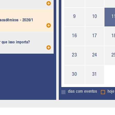
9
10
1
 acadêmicos - 2026/1
16
17
1
r que isso importa?
23
24
2
30
31
dias com eventos
hoje