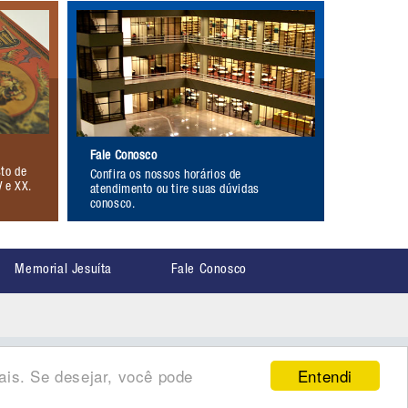
Fale Conosco
to de
Confira os nossos horários de
V e XX.
atendimento ou tire suas dúvidas
conosco.
Memorial Jesuíta
Fale Conosco
Entendi
ais. Se desejar, você pode