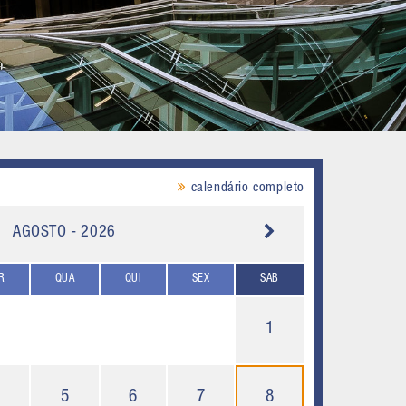
calendário completo
AGOSTO - 2026
R
QUA
QUI
SEX
SAB
1
4
5
6
7
8