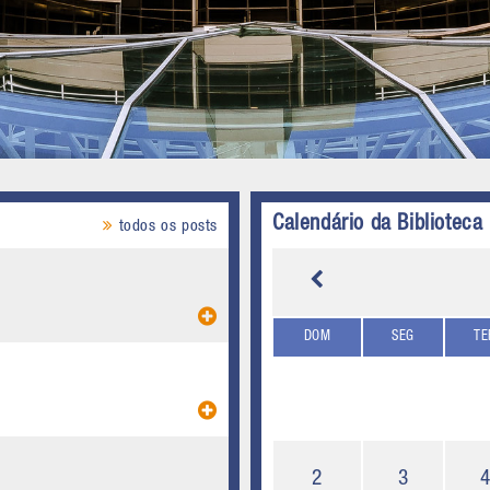
Calendário da Biblioteca
todos os posts
DOM
SEG
TE
2
3