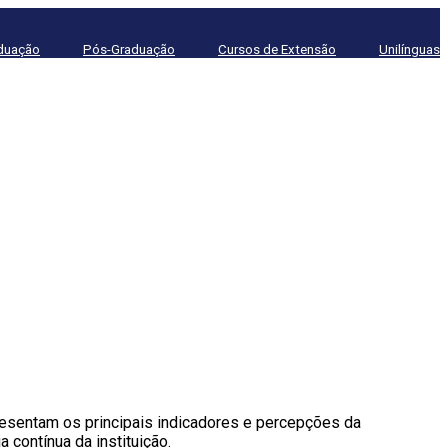
duação
Pós-Graduação
Cursos de Extensão
Unilínguas
presentam os principais indicadores e percepções da
 contínua da instituição.