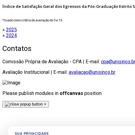
Índice de Satisfação Geral dos Egressos da Pós-Graduação Estrito 
*Usado como critério de avaliação de 0 a 10
»
2025
»
2024
Contatos
Comissão Própria de Avaliação - CPA | E-mail:
cpa@unisinos.b
Avaliação Institucional | E-mail:
avaliacao@unisinos.br
Please publish modules in
offcanvas
position.
×
SUA PRIVACIDADE