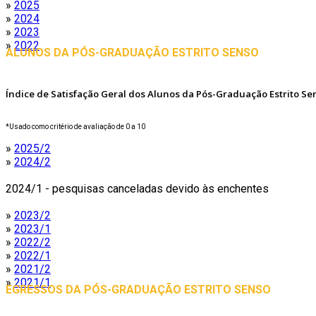
»
2025
»
2024
»
2023
»
2022
ALUNOS DA PÓS-GRADUAÇÃO ESTRITO SENSO
Índice de Satisfação Geral dos Alunos da Pós-Graduação Estrito Se
*Usado como critério de avaliação de 0 a 10
»
2025/2
»
2024/2
2024/1 - pesquisas canceladas devido às enchentes
»
2023/2
»
2023/1
»
2022/2
»
2022/1
»
2021/2
»
2021/1
EGRESSOS DA PÓS-GRADUAÇÃO ESTRITO SENSO