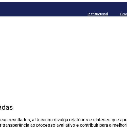
Institucional
Gra
adas
seus resultados, a Unisinos divulga relatórios e sínteses que a
ansparência ao processo avaliativo e contribuir para a melhoria