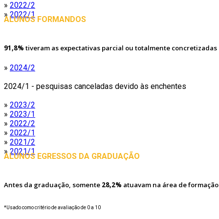
»
2022/2
»
2022/1
ALUNOS FORMANDOS
91,8%
tiveram as expectativas parcial ou totalmente concretizadas
»
2024/2
2024/1 - pesquisas canceladas devido às enchentes
»
2023/2
»
2023/1
»
2022/2
»
2022/1
»
2021/2
»
2021/1
ALUNOS EGRESSOS DA GRADUAÇÃO
Antes da graduação, somente
28,2%
atuavam na área de formação
*Usado como critério de avaliação de 0 a 10