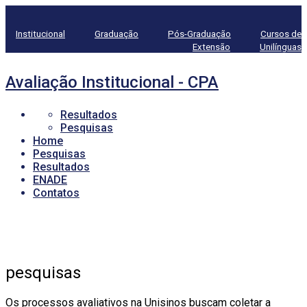
Institucional
Graduação
Pós-Graduação
Cursos de
Extensão
Unilínguas
Avaliação Institucional - CPA
Resultados
Pesquisas
Home
Pesquisas
Resultados
ENADE
Contatos
pesquisas
Os processos avaliativos na Unisinos buscam coletar a