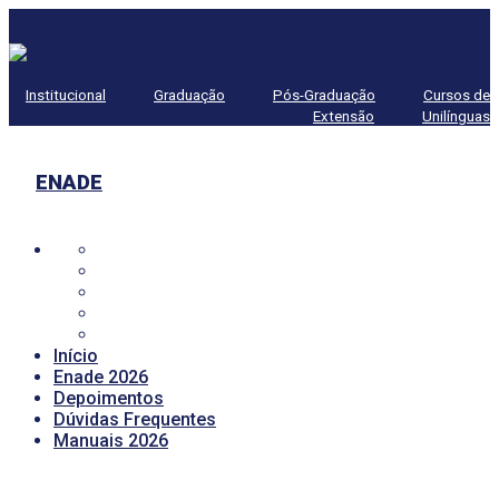
Institucional
Graduação
Pós-Graduação
Cursos de
Extensão
Unilínguas
ENADE
Início
Enade 2026
Depoimentos
Dúvidas Frequentes
Manuais 2026