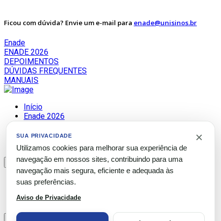
Ficou com dúvida? Envie um e-mail para
enade@unisinos.br
Enade
ENADE 2026
DEPOIMENTOS
DÚVIDAS FREQUENTES
MANUAIS
Início
Enade 2026
Depoimentos
×
Dúvidas Frequentes
SUA PRIVACIDADE
Manuais 2026
Utilizamos cookies para melhorar sua experiência de
navegação em nossos sites, contribuindo para uma
×
navegação mais segura, eficiente e adequada às
×
suas preferências.
Valores Estacionamento São Leopoldo
Aviso de Privacidade
×