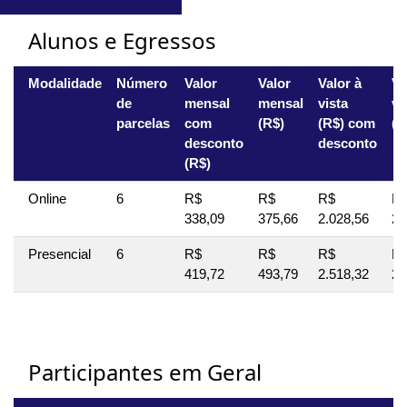
Alunos e Egressos
Modalidade
Número
Valor
Valor
Valor à
Va
de
mensal
mensal
vista
vi
parcelas
com
(R$)
(R$) com
(R
desconto
desconto
(R$)
Online
6
R$
R$
R$
R
338,09
375,66
2.028,56
2.
Presencial
6
R$
R$
R$
R
419,72
493,79
2.518,32
2.
Participantes em Geral