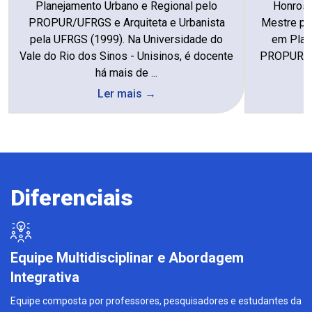
Planejamento Urbano e Regional pelo
Honrosa
PROPUR/UFRGS e Arquiteta e Urbanista
Mestre pe
pela UFRGS (1999). Na Universidade do
em Plan
Vale do Rio dos Sinos - Unisinos, é docente
PROPUR/ U
há mais de ...
Ler mais →
Diferenciais
Equipe Multidisciplinar e Abordagem
Integrativa
Equipe composta por professores, pesquisadores e estudantes da