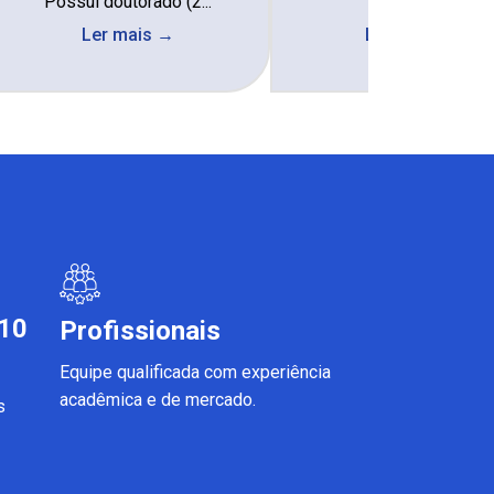
Possui doutorado (2...
Comp...
Ler mais →
Ler mais →
 10
Profissionais
Equipe qualificada com experiência
acadêmica e de mercado.
s