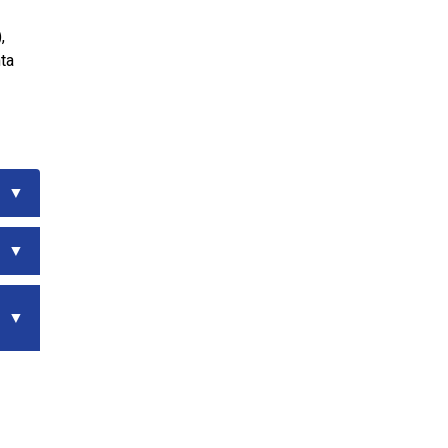
,
ta
▼
▼
▼