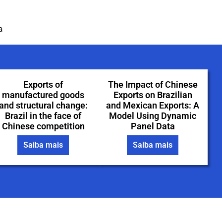
a
Exports of
The Impact of Chinese
manufactured goods
Exports on Brazilian
and structural change:
and Mexican Exports: A
Brazil in the face of
Model Using Dynamic
Chinese competition
Panel Data
Saiba mais
Saiba mais