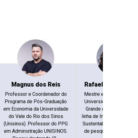
Magnus dos Reis
Rafaela Luisa Ben
Professor e Coordenador do
Mestre em Administraçã
Programa de Pós-Graduação
Universidade Federal do
em Economia da Universidade
Grande do SUL (UFRGS),
do Vale do Rio dos Sinos
linha de Inovação, Tecnolo
(Unisinos). Professor do PPG
Sustentabilidade. Atua na
em Administração UNISINOS.
de pesquisa com ênfas