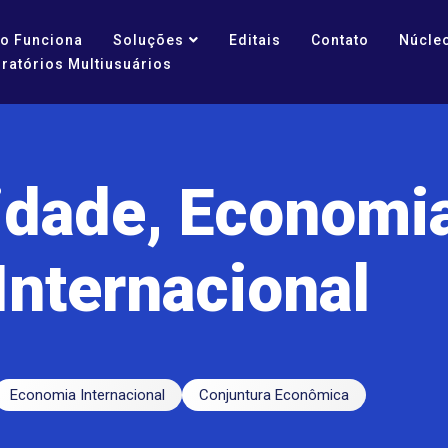
o Funciona
Soluções
Editais
Contato
Núcleo
ratórios Multiusuários
idade, Economi
Internacional
Economia Internacional
Conjuntura Econômica