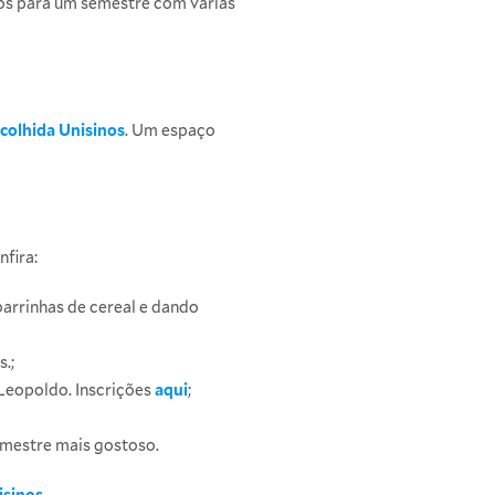
unos para um semestre com várias
colhida Unisinos
. Um espaço
nfira:
arrinhas de cereal e dando
s.;
Leopoldo. Inscrições
aqui
;
semestre mais gostoso.
isinos
.