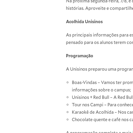
Na próxima segunda-feira, 7/8, é 
histórias. Aproveite e compartil
Acolhida Unisinos
As principais informações para e
pensado para os alunos terem co
Programação
A Unisinos preparou uma programa
Boas-Vindas – Vamos ter promo
informações sobre o campus;
Unisinos + Red Bull – A Red Bul
Tour nos Campi – Para conhece
Karaokê de Acolhida – Nos ca
Chocolate quente e café nos c
A programação completa e mais i