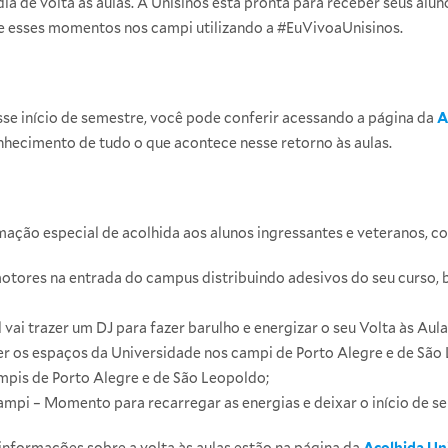
dia de volta às aulas. A Unisinos está pronta para receber seus al
he esses momentos nos campi utilizando a #EuVivoaUnisinos.
sse início de semestre, você pode conferir acessando a página da
A
nhecimento de tudo o que acontece nesse retorno às aulas.
ção especial de acolhida aos alunos ingressantes e veteranos, co
tores na entrada do campus distribuindo adesivos do seu curso, b
l vai trazer um DJ para fazer barulho e energizar o seu Volta às Aula
r os espaços da Universidade nos campi de Porto Alegre e de São 
mpis de Porto Alegre e de São Leopoldo;
ampi – Momento para recarregar as energias e deixar o início de 
nformações sobre a volta às aulas estão na página da
Acolhida Un