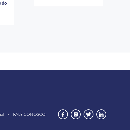
s do
nal
FALE CONOSCO