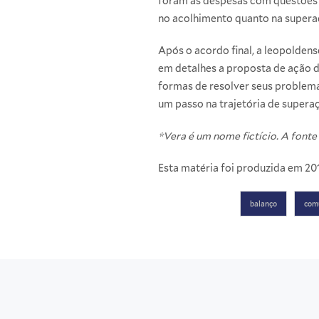
foram as despesas com questões m
no acolhimento quanto na superaç
Após o acordo final, a leopoldens
em detalhes a proposta de ação do
formas de resolver seus problemas
um passo na trajetória de superaç
*Vera é um nome fictício. A fonte 
Esta matéria foi produzida em 20
balanço
com