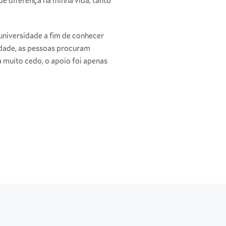
e diferença na minha vida, tanto
 universidade a fim de conhecer
cidade, as pessoas procuram
a muito cedo, o apoio foi apenas