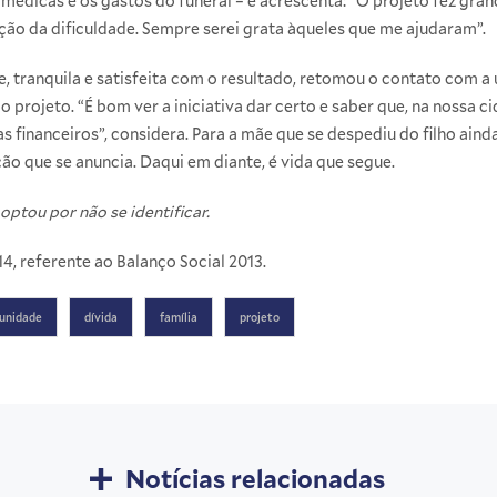
édicas e os gastos do funeral – e acrescenta: “O projeto fez grand
ão da dificuldade. Sempre serei grata àqueles que me ajudaram”.
e, tranquila e satisfeita com o resultado, retomou o contato com a
 projeto. “É bom ver a iniciativa dar certo e saber que, na nossa 
 financeiros”, considera. Para a mãe que se despediu do filho aind
ão que se anuncia. Daqui em diante, é vida que segue.
optou por não se identificar.
14, referente ao
Balanço Social 2013
.
unidade
dívida
família
projeto
Notícias relacionadas