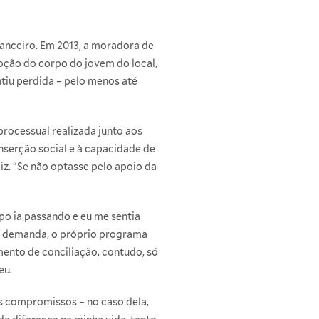
nanceiro. Em 2013, a moradora de
oção do corpo do jovem do local,
tiu perdida – pelo menos até
processual realizada junto aos
inserção social e à capacidade de
diz. “Se não optasse pelo apoio da
po ia passando e eu me sentia
 a demanda, o próprio programa
ento de conciliação, contudo, só
eu.
us compromissos – no caso dela,