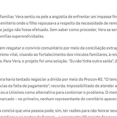
amiliar, Vera sentiu na pele a angústia de enfrentar um impasse fi
cemitério onde o filho repousava a respeito da necessidade de rem
jazigo não fosse efetuado. Sem saber como proceder, Vera se sen
amílias superendividadas.
 em resgatar o convívio comunitário por meio da conciliação extra
mo vital, visando ao fortalecimento dos vínculos familiares, à re
s. Para Vera, o projeto foi uma solução. “Eu não tinha outra saída”, 
era havia tentado negociar a dívida por meio do Procon-RS. “O tem
ias da falta de pagamento”, recorda. Impossibilitado de atender
ou a Unisinos como alternativa para contornar o problema. O mom
arcado – no primeiro, nenhum representante do cemitério aparec
a conclui que uma pessoa pode, sim, ter razões para não honrar se