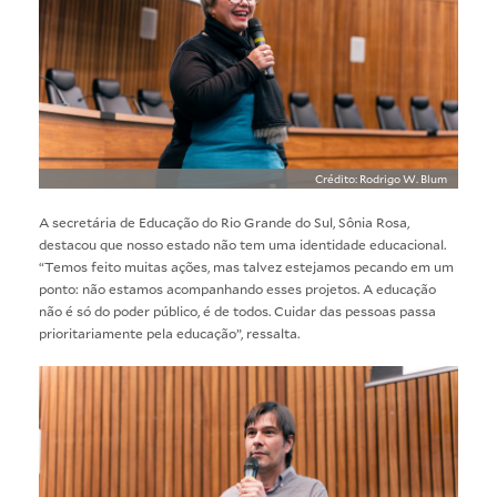
Crédito: Rodrigo W. Blum
A secretária de Educação do Rio Grande do Sul, Sônia Rosa,
destacou que nosso estado não tem uma identidade educacional.
“Temos feito muitas ações, mas talvez estejamos pecando em um
ponto: não estamos acompanhando esses projetos. A educação
não é só do poder público, é de todos. Cuidar das pessoas passa
prioritariamente pela educação”, ressalta.