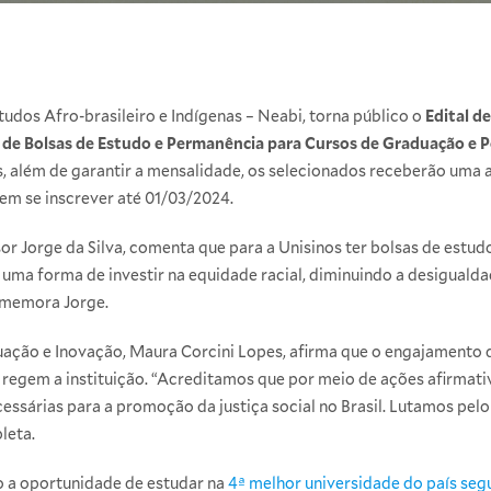
tudos Afro-brasileiro e Indígenas – Neabi, torna público o
Edital d
 de Bolsas de Estudo e Permanência para Cursos de Graduação e
s, além de garantir a mensalidade, os selecionados receberão uma a
m se inscrever até 01/03/2024.
r Jorge da Silva, comenta que para a Unisinos ter bolsas de estu
 uma forma de investir na equidade racial, diminuindo a desigualda
omemora Jorge.
uação e Inovação, Maura Corcini Lopes, afirma que o engajamento
 regem a instituição. “Acreditamos que por meio de ações afirma
cessárias para a promoção da justiça social no Brasil. Lutamos pel
pleta.
o a oportunidade de estudar na
4ª melhor universidade do país seg