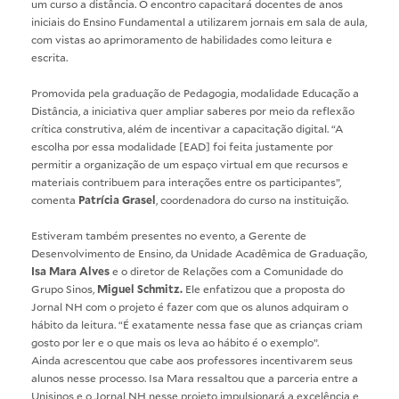
um curso a distância. O encontro capacitará docentes de anos
iniciais do Ensino Fundamental a utilizarem jornais em sala de aula,
com vistas ao aprimoramento de habilidades como leitura e
escrita.
Promovida pela graduação de
Pedagogia
, modalidade Educação a
Distância, a iniciativa quer ampliar saberes por meio da reflexão
crítica construtiva, além de incentivar a capacitação digital. “A
escolha por essa modalidade [EAD] foi feita justamente por
permitir a organização de um espaço virtual em que recursos e
materiais contribuem para interações entre os participantes”,
comenta
Patrícia Grasel
, coordenadora do curso na instituição.
Estiveram também presentes no evento, a Gerente de
Desenvolvimento de Ensino, da Unidade Acadêmica de Graduação,
Isa Mara Alves
e o diretor de Relações com a Comunidade do
Grupo Sinos,
Miguel Schmitz.
Ele enfatizou que a proposta do
Jornal NH com o projeto é fazer com que os alunos adquiram o
hábito da leitura. “É exatamente nessa fase que as crianças criam
gosto por ler e o que mais os leva ao hábito é o exemplo”.
Ainda acrescentou que cabe aos professores incentivarem seus
alunos nesse processo. Isa Mara ressaltou que a parceria entre a
Unisinos e o Jornal NH nesse projeto impulsionará a excelência e