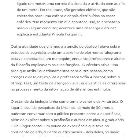
ligado um motor, uma correia é acionada e atritada com auxílio
de um metal. Do resultado, são gerados elétrons, que são
coletados para uma esfera e depois distribuídos na casca
esférica. “No momento em que acontece isso, se encostar a
mão ou algum condutor, acontece uma descarga elétrica”,
explica a estudante Priscila Forgiarini;
Outra atividade que chamou a atenção do público, falava sobre
estudos de cognição, onde um aparelho de eletroencefalograma
estava conectado a um manequim, enquanto professores e alunos
da filosofia explicavam as suas funções. “O cérebro ativa uma
área que atribui questionamentos para outra pessoa, como
crenças e desejos”, explica a professora Sofia Albornoz, sobre o
Stroop Test, um teste de atenção visual, que verifica as diferenças
no processamento da informação de diferentes estímulos.
O estande da biologia tinha como tema o cenário da Antártida. O
lugar é local de pesquisas da Unisinos há mais de 30 anos, e
puderam conversar com o público presente sobre a experiência,
além de explicar sobre a profissão e outros estudos. A graduanda
Júlia Finger contou um pouco da experiência que teve no
continente gelado, durante quatro meses – dois deles, no navio.