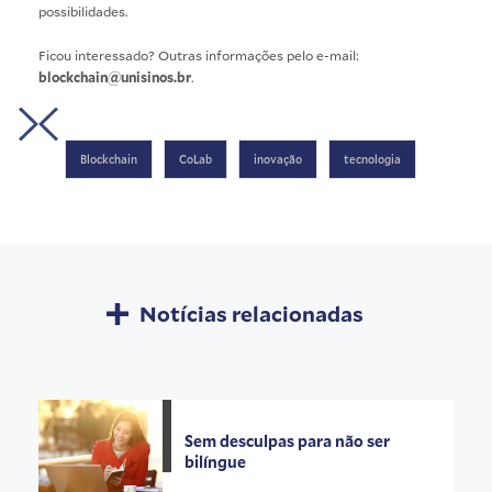
possibilidades.
Ficou interessado? Outras informações pelo e-mail:
blockchain@unisinos.br
.
Crédito:
Crédito:
Crédito:
Crédito:
Dani
Dani
Dani
Dani
Blockchain
CoLab
inovação
tecnologia
Villar
Villar
Villar
Villar
Notícias relacionadas
Sem desculpas para não ser
bilíngue