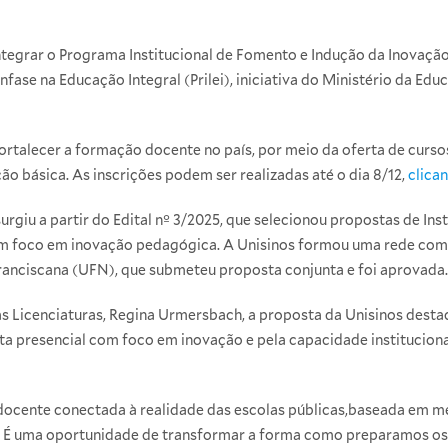
integrar o Programa Institucional de Fomento e Indução da Inovação
ase na Educação Integral (Prilei), iniciativa do Ministério da Ed
talecer a formação docente no país, por meio da oferta de cursos
o básica. As inscrições podem ser realizadas até o dia 8/12,
clica
rgiu a partir do Edital nº 3/2025, que selecionou propostas de Ins
com foco em inovação pedagógica. A Unisinos formou uma rede com 
ranciscana (UFN), que submeteu proposta conjunta e foi aprovada.
s Licenciaturas, Regina Urmersbach, a proposta da Unisinos desta
ta presencial com foco em inovação e pela capacidade instituciona
docente conectada à realidade das escolas públicas,baseada em me
ca. É uma oportunidade de transformar a forma como preparamos os 