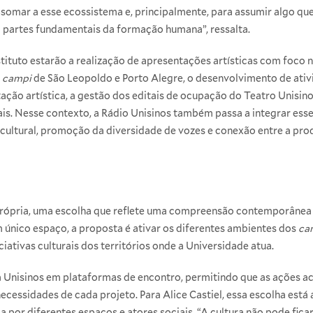
somar a esse ecossistema e, principalmente, para assumir algo que
 partes fundamentais da formação humana”, ressalta.
stituto estarão a realização de apresentações artísticas com foco 
s
campi
de São Leopoldo e Porto Alegre, o desenvolvimento de ativ
tação artística, a gestão dos editais de ocupação do Teatro Unisin
nais. Nesse contexto, a Rádio Unisinos também passa a integrar es
ultural, promoção da diversidade de vozes e conexão entre a produ
própria, uma escolha que reflete uma compreensão contemporânea d
 único espaço, a proposta é ativar os diferentes ambientes dos
ca
iativas culturais dos territórios onde a Universidade atua.
 Unisinos em plataformas de encontro, permitindo que as ações ac
ecessidades de cada projeto. Para Alice Castiel, essa escolha est
a por diferentes espaços e atores sociais. “A cultura não pode fica