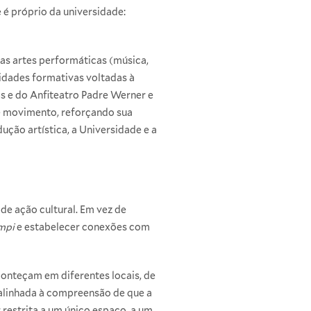
 é próprio da universidade:
nas artes performáticas (música,
idades formativas voltadas à
os e do Anfiteatro Padre Werner e
se movimento, reforçando sua
ção artística, a Universidade e a
e ação cultural. Em vez de
mpi
e estabelecer conexões com
onteçam em diferentes locais, de
á alinhada à compreensão de que a
r restrita a um único espaço, a um