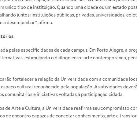
m único tipo de instituição. Quando uma cidade ou um estado possui
lhando juntos: instituições públicas, privadas, universidades, cole
 a desempenhar”, afirma.
itórios
ntada pelas especificidades de cada campus. Em Porto Alegre, a p
lternativas, estimulando o diálogo entre arte contemporânea, pen
carão fortalecer a relação da Universidade com a comunidade local
paço cultural reconhecido pela população. As atividades deverão
os comunitários e iniciativas voltadas à participação cidadã.
nos de Arte e Cultura, a Universidade reafirma seu compromisso c
ços de encontro capazes de conectar conhecimento, arte e transfo