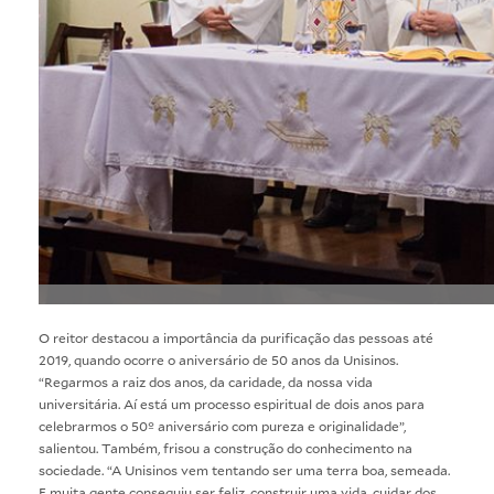
O reitor destacou a importância da purificação das pessoas até
2019, quando ocorre o aniversário de 50 anos da Unisinos.
“Regarmos a raiz dos anos, da caridade, da nossa vida
universitária. Aí está um processo espiritual de dois anos para
celebrarmos o 50º aniversário com pureza e originalidade”,
salientou. Também, frisou a construção do conhecimento na
sociedade. “A Unisinos vem tentando ser uma terra boa, semeada.
E muita gente conseguiu ser feliz, construir uma vida, cuidar dos