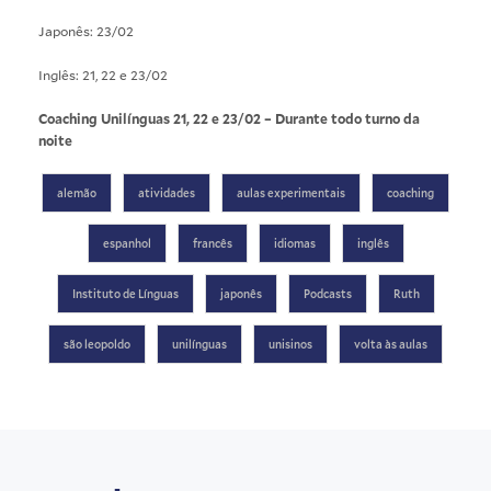
Japonês: 23/02
Inglês: 21, 22 e 23/02
Coaching Unilínguas 21, 22 e 23/02 – Durante todo turno da
noite
alemão
atividades
aulas experimentais
coaching
espanhol
francês
idiomas
inglês
Instituto de Línguas
japonês
Podcasts
Ruth
são leopoldo
unilínguas
unisinos
volta às aulas