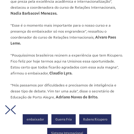
que preza pela excelência acadêmica e internacionalização”,
destacou a coordenadora do curso de Relações Internacionais,
Nadia Barbacovi Menezes.
“Esse é o momento mais importante para o nosso curso e a
presença do embaixador só nos engrandece”, ressaltou o
coordenador do curso de Relações Internacionais,
Alvaro Paes
Leme.
“Pouquíssimos brasileiros reúnem a experiência que tem Ricupero.
Fico feliz por hoje termos aqui na Unisinos essa oportunidade.
Estou certo que todos ficarão agradados com essa aula magna”,
afirmou o embaixador,
Claudio Lyra.
“Nós passamos por dificuldades e precisamos de inteligência e
desse tipo de debate. Vim ter uma aula”, disse o secretário de
Educação de Porto Alegre,
Adriano Naves de Brito.
Embaixador
Embaixador
Embaixador
Embaixador
Embaixador
Embaixador
Rubens
Rubens
Rubens
Rubens
Rubens
Rubens
embaixador
Guerra Fria
Rubens Ricupero
Ricupero
Ricupero
Ricupero
Ricupero
Ricupero
Ricupero
na
na
na
na
na
na
Unisinos.
Unisinos.
Unisinos.
Unisinos.
Unisinos.
Unisinos.
Sistema Internacional