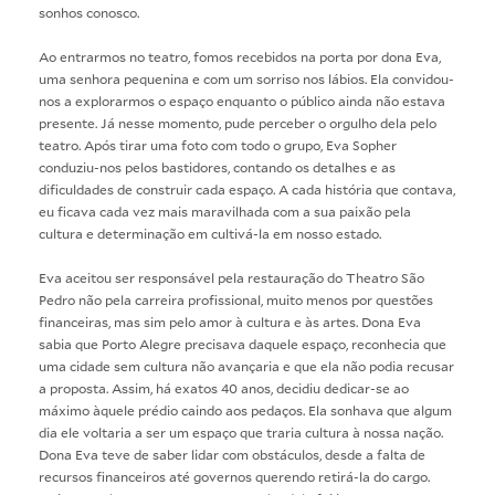
sonhos conosco.
Ao entrarmos no teatro, fomos recebidos na porta por dona Eva,
uma senhora pequenina e com um sorriso nos lábios. Ela convidou-
nos a explorarmos o espaço enquanto o público ainda não estava
presente. Já nesse momento, pude perceber o orgulho dela pelo
teatro. Após tirar uma foto com todo o grupo, Eva Sopher
conduziu-nos pelos bastidores, contando os detalhes e as
dificuldades de construir cada espaço. A cada história que contava,
eu ficava cada vez mais maravilhada com a sua paixão pela
cultura e determinação em cultivá-la em nosso estado.
Eva aceitou ser responsável pela restauração do Theatro São
Pedro não pela carreira profissional, muito menos por questões
financeiras, mas sim pelo amor à cultura e às artes. Dona Eva
sabia que Porto Alegre precisava daquele espaço, reconhecia que
uma cidade sem cultura não avançaria e que ela não podia recusar
a proposta. Assim, há exatos 40 anos, decidiu dedicar-se ao
máximo àquele prédio caindo aos pedaços. Ela sonhava que algum
dia ele voltaria a ser um espaço que traria cultura à nossa nação.
Dona Eva teve de saber lidar com obstáculos, desde a falta de
recursos financeiros até governos querendo retirá-la do cargo.