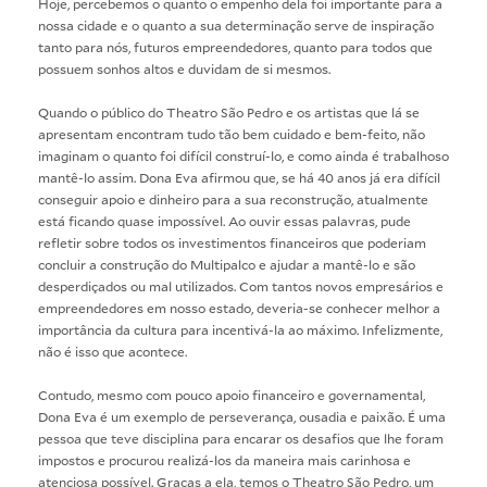
Hoje, percebemos o quanto o empenho dela foi importante para a
nossa cidade e o quanto a sua determinação serve de inspiração
tanto para nós, futuros empreendedores, quanto para todos que
possuem sonhos altos e duvidam de si mesmos.
Quando o público do Theatro São Pedro e os artistas que lá se
apresentam encontram tudo tão bem cuidado e bem-feito, não
imaginam o quanto foi difícil construí-lo, e como ainda é trabalhoso
mantê-lo assim. Dona Eva afirmou que, se há 40 anos já era difícil
conseguir apoio e dinheiro para a sua reconstrução, atualmente
está ficando quase impossível. Ao ouvir essas palavras, pude
refletir sobre todos os investimentos financeiros que poderiam
concluir a construção do Multipalco e ajudar a mantê-lo e são
desperdiçados ou mal utilizados. Com tantos novos empresários e
empreendedores em nosso estado, deveria-se conhecer melhor a
importância da cultura para incentivá-la ao máximo. Infelizmente,
não é isso que acontece.
Contudo, mesmo com pouco apoio financeiro e governamental,
Dona Eva é um exemplo de perseverança, ousadia e paixão. É uma
pessoa que teve disciplina para encarar os desafios que lhe foram
impostos e procurou realizá-los da maneira mais carinhosa e
atenciosa possível. Graças a ela, temos o Theatro São Pedro, um