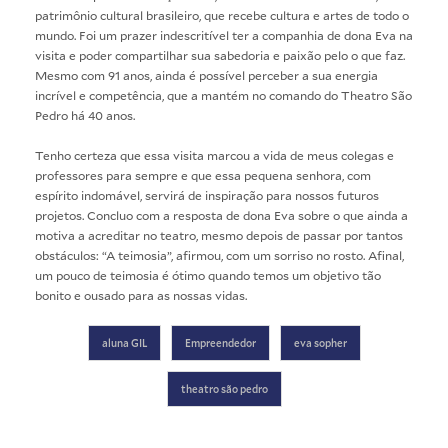
patrimônio cultural brasileiro, que recebe cultura e artes de todo o
mundo. Foi um prazer indescritível ter a companhia de dona Eva na
visita e poder compartilhar sua sabedoria e paixão pelo o que faz.
Mesmo com 91 anos, ainda é possível perceber a sua energia
incrível e competência, que a mantém no comando do Theatro São
Pedro há 40 anos.
Tenho certeza que essa visita marcou a vida de meus colegas e
professores para sempre e que essa pequena senhora, com
espírito indomável, servirá de inspiração para nossos futuros
projetos. Concluo com a resposta de dona Eva sobre o que ainda a
motiva a acreditar no teatro, mesmo depois de passar por tantos
obstáculos: “A teimosia”, afirmou, com um sorriso no rosto. Afinal,
um pouco de teimosia é ótimo quando temos um objetivo tão
bonito e ousado para as nossas vidas.
aluna GIL
Empreendedor
eva sopher
theatro são pedro