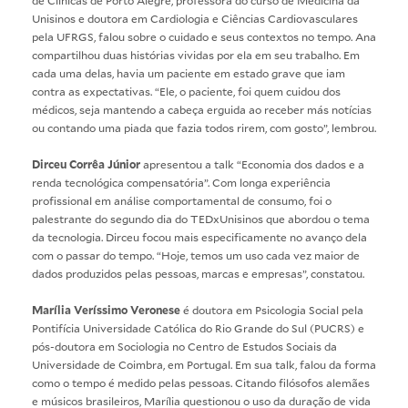
de Clínicas de Porto Alegre, professora do curso de Medicina da
Unisinos e doutora em Cardiologia e Ciências Cardiovasculares
pela UFRGS, falou sobre o cuidado e seus contextos no tempo. Ana
compartilhou duas histórias vividas por ela em seu trabalho. Em
cada uma delas, havia um paciente em estado grave que iam
contra as expectativas. “Ele, o paciente, foi quem cuidou dos
médicos, seja mantendo a cabeça erguida ao receber más notícias
ou contando uma piada que fazia todos rirem, com gosto”, lembrou.
Dirceu Corrêa Júnior
apresentou a talk “Economia dos dados e a
renda tecnológica compensatória”. Com longa experiência
profissional em análise comportamental de consumo, foi o
palestrante do segundo dia do TEDxUnisinos que abordou o tema
da tecnologia. Dirceu focou mais especificamente no avanço dela
com o passar do tempo. “Hoje, temos um uso cada vez maior de
dados produzidos pelas pessoas, marcas e empresas”, constatou.
Marília Veríssimo Veronese
é doutora em Psicologia Social pela
Pontifícia Universidade Católica do Rio Grande do Sul (PUCRS) e
pós-doutora em Sociologia no Centro de Estudos Sociais da
Universidade de Coimbra, em Portugal. Em sua talk, falou da forma
como o tempo é medido pelas pessoas. Citando filósofos alemães
e músicos brasileiros, Marília questionou o uso da duração de vida