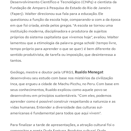
Desenvolvimento Científico e Tecnológico (CNPq) e cientista da
Fundação de Amparo à Pesquisa do Estado do Rio de Janeiro
(Faperj). Walter direcionou sua fala para a educação. Ele
questionou a função da escola hoje, comparando-a com a da época
em que foi criada, ainda pelos gregos. “A escola se tornou uma
instituição moderna, disciplinadora e produtora de sujeitos
próprios do sistema capitalista que vivemos hoje”, avaliou. Walter
lamentou que a etimologia da palavra grega scholé (tempo livre,
tempo próprio para aprender o que se quer) é bem diferente do
sentido produtivista, de tarefa ou imposição, que desinteressa a
tantos.
Geólogo, mestre e doutor pela UFRGS,
Rualdo Menegat
desenvolveu seu estudo com base nos mistérios da civilização
Inca, que ergueu a cidade de Machu Picchu, no Peru. Com base em
seus conhecimentos, Rualdo explicou como aquele povo se
desenvolveu em princípios sustentáveis. “Com eles, podemos
aprender como é possível construir respeitando a natureza e as
vidas humanas. Entender a diversidade das culturas sul-
americanas é fundamental para todos que aqui vivem”.
Para finalizar a tarde de apresentações, a atração cultural foi o
compositor e poeta Duda Fortuna. Produtor cultural, Duda