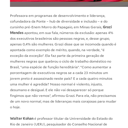
Professora em programas de desenvolvimento e liderança,
cofundadora da Ponte – hub de diversidade e inclusão – e do
cursinho pré-Enem Morro do Papagaio, em Minas Gerais,
Grazi
Mendes
apontou, em sua fala, números da exclusão: apenas 4%
dos executivos brasileiros são pessoas negras, e, desse grupo,
apenas 0,4% são mulheres. Grazi disse que se incomoda quando é
apontada como exemplo de mérito, quando, na verdade, “é
exceção da exceção”. Ela faz parte da primeira geração de
mulheres negras que quebrou o ciclo de trabalho doméstico no
Brasil, “uma espécie de função hereditária”. “Como aumentar a
porcentagem de executivos negros se a cada 23 minutos um
jovem preto é assassinado neste país? E a cada quatro minutos
uma mulher é agredida? Nosso normal é violento, injusto,
desumano e desigual. E ele não vai desaparecer só porque
fingimos que não vemos”, afirmou Grazi. Para ela, não precisamos
de um novo normal, mas de lideranças mais corajosas para mudar
o hoje.
Walter Kohan
é professor titular da Universidade do Estado do
Rio de Janeiro (UERJ), pesquisador do Conselho Nacional de