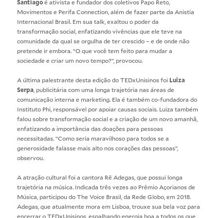
Santiago
é ativista e fundador dos coletivos Papo Reto,
Movimentos e Perifa Connection, além de fazer parte da Anistia
Internacional Brasil. Em sua talk, exaltou o poder da
transformação social, enfatizando vivências que ele teve na
comunidade da qual se orgulha de ter crescido – e de onde não
pretende ir embora. “O que você tem feito para mudar a
sociedade e criar um novo tempo?”, provocou.
A última palestrante desta edição do TEDxUnisinos foi
Luiza
Serpa
, publicitária com uma longa trajetória nas áreas de
comunicação interna e marketing. Ela é também co-fundadora do
Instituto Phi, responsável por apoiar causas sociais. Luiza também
falou sobre transformação social e a criação de um novo amanhã,
enfatizando a importância das doações para pessoas
necessitadas. “Como seria maravilhoso para todos se a
generosidade falasse mais alto nos corações das pessoas”,
observou.
A atração cultural foi a cantora Rê Adegas, que possui longa
trajetória na música. Indicada três vezes ao Prêmio Açorianos de
Música, participou do The Voice Brasil, da Rede Globo, em 2018.
Adegas, que atualmente mora em Lisboa, trouxe sua bela voz para
encerrar o TEDxUnisinos, espalhando energia boa a todos os que