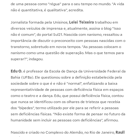
de uma pessoa como “régua” para o seu tempo no mundo. “A vida
não é quantitativa, é qualitativa”, acredita.
Jornalista formada pela Unisinos,
Lelei Teixeira
trabalhou em
diversos veículos de imprensa e, atualmente, assina o blog “Isso
não é comum”, do portal Sul21. Nascida com nanismo, ressaltou a
importância de discutir o preconceito com pessoas nascidas com o
transtorno, sobretudo em novos tempos. “As pessoas colocam o
nanismo como uma questão de superação. Mas o que temos para
superar?”, indagou.
Edu O.
é professor da Escola de Dança da Universidade Federal da
Bahia (UFBa). Ele questionou sobre a definição estabelecida pela
sociedade sobre o que é e não é “normal”, enfatizando a baixa
representatividade de pessoas com deficiência física em espaços
como o teatro e a dança. Edu, que possui deficiência física, contou
que nunca se identificou com os olhares de tristeza que recebia
dos “bípedes”, termo utilizado por ele para se referir a pessoas
sem deficiências físicas. “Não existe forma de pensar no futuro da
humanidade sem incluir as pessoas com deficiências”, afirmou.
Nascido e criado no Complexo do Alemão, no Rio de Janeiro,
Raull