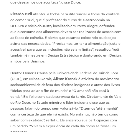
que desejamos que aconteça”, disse Dulce.
Ricardo Yudi
atentou a todos para diferenciar a fome da vontade
de comer. Yudi, que é professor do curso de Gastronomia na
UFCSPA e sócio do Justo, localizado em Porto Alegre, defendeu
que o consumo dos alimentos devem ser realizados de acordo com
as fases de colheita. E alerta que estamos colocando os desejos
acima das necessidades. “Precisamos tornar a alimentação justa e
acessível, para que as inclusões não sejam finitas”, ressaltou. Yudi
também é mestre em Design Estratégico e doutorando em Design,
ambos pela Unisinos.
Doutor Honoris Causa pela Universidade Federal de Juiz de Fora
(UFJF), em Minas Gerais,
Ailton Krenak
é ativista do movimento
socioambiental de defesa dos direitos indígenas e autor dos livros
“Ideias para adiar o fim do mundo” e “O amanhã não está à
venda”. Ele foi o convidado surpresa da tarde. Diretamente do Vale
do Rio Doce, no Estado mineiro, o líder indígena disse que as
pessoas falam do tempo sem valorizá-lo. “Dizemos ‘até amanhã’
com a certeza de que ele irá existir. No entanto, não temos como
saber com exatidão”, refletiu. Ele encerrou sua participação com
um pedido: “Vivam a experiência de cada dia como se fosse um
presente”.