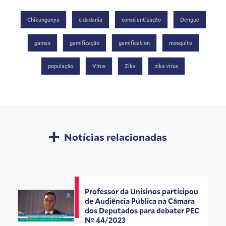
Chikungunya
cidadania
conscientização
Dengue
games
gamificação
gamification
mosquito
população
Vírus
Zika
zika virus
Notícias relacionadas
Professor da Unisinos participou
de Audiência Pública na Câmara
dos Deputados para debater PEC
Nº 44/2023