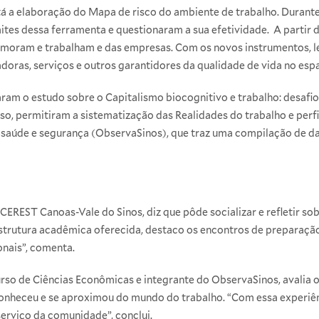
tá a elaboração do Mapa de risco do ambiente de trabalho. Durante 
mites dessa ferramenta e questionaram a sua efetividade. A partir
 moram e trabalham e das empresas. Com os novos instrumentos, le
doras, serviços e outros garantidores da qualidade de vida no espa
am o estudo sobre o Capitalismo biocognitivo e trabalho: desafio
sso, permitiram a sistematização das Realidades do trabalho e perfi
de saúde e segurança (ObservaSinos), que traz uma compilação de d
CEREST Canoas-Vale do Sinos, diz que pôde socializar e refletir s
estrutura acadêmica oferecida, destaco os encontros de preparação 
onais”, comenta.
rso de Ciências Econômicas e integrante do ObservaSinos, avalia 
conheceu e se aproximou do mundo do trabalho. “Com essa experiên
erviço da comunidade”, conclui.