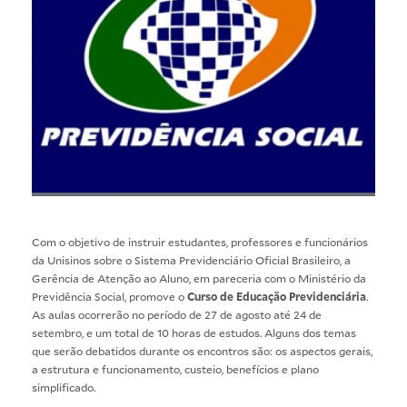
Com o objetivo de instruir estudantes, professores e funcionários
da Unisinos sobre o Sistema Previdenciário Oficial Brasileiro, a
Gerência de Atenção ao Aluno, em pareceria com o
Ministério da
Previdência Social
, promove o
Curso de Educação Previdenciária
.
As aulas ocorrerão no período de 27 de agosto até 24 de
setembro, e um total de 10 horas de estudos. Alguns dos temas
que serão debatidos durante os encontros são: os aspectos gerais,
a estrutura e funcionamento, custeio, benefícios e plano
simplificado.