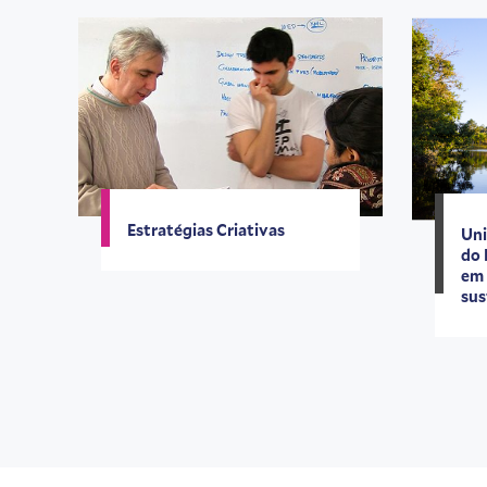
Estratégias Criativas
Uni
do 
em 
sus