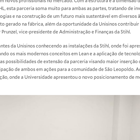
 novos profissionais no mercado. Com a estrutura e a dimensão da
HL, esta parceria soma muito para ambas as partes, tratando de i
ogias e na construção de um futuro mais sustentável em diversos 
o gerado na fábrica, além da oportunidade da Unisinos contribuir
 Prunzel, vice-presidente de Administração e Finanças da Stihl.
antes da Unisinos conhecendo as instalações da Stihl, onde foi apre
do os mais modernos conceitos em Lean e a aplicação de tecnolog
 as possibilidades de extensão da parceria visando maior inserção
ipação de ambos em ações para a comunidade de São Leopoldo. Ao fi
ão, onde a Universidade apresentou o novo posicionamento de me