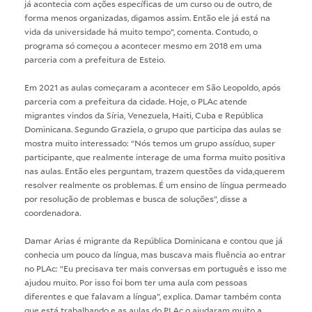
já acontecia com ações específicas de um curso ou de outro, de
forma menos organizadas, digamos assim. Então ele já está na
vida da universidade há muito tempo”, comenta. Contudo, o
programa só começou a acontecer mesmo em 2018 em uma
parceria com a prefeitura de Esteio.
Em 2021 as aulas começaram a acontecer em São Leopoldo, após
parceria com a prefeitura da cidade. Hoje, o PLAc atende
migrantes vindos da Síria, Venezuela, Haiti, Cuba e República
Dominicana. Segundo Graziela, o grupo que participa das aulas se
mostra muito interessado: “Nós temos um grupo assíduo, super
participante, que realmente interage de uma forma muito positiva
nas aulas. Então eles perguntam, trazem questões da vida,querem
resolver realmente os problemas. É um ensino de língua permeado
por resolução de problemas e busca de soluções”, disse a
coordenadora.
Damar Arias é migrante da República Dominicana e contou que já
conhecia um pouco da língua, mas buscava mais fluência ao entrar
no PLAc: “Eu precisava ter mais conversas em português e isso me
ajudou muito. Por isso foi bom ter uma aula com pessoas
diferentes e que falavam a língua”, explica. Damar também conta
que está trabalhando e as aulas do PLAc o ajudaram muito a