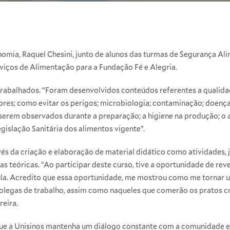
nomia
, Raquel Chesini, junto de alunos das turmas de Segurança Al
viços de Alimentação para a Fundação Fé e Alegria.
rabalhados. “Foram desenvolvidos conteúdos referentes a qualidad
ores; como evitar os perigos; microbiologia; contaminação; doença
erem observados durante a preparação; a higiene na produção; o 
gislação Sanitária dos alimentos vigente”.
és da criação e elaboração de material didático como atividades, j
s teóricas. “Ao participar deste curso, tive a oportunidade de rev
ula. Acredito que essa oportunidade, me mostrou como me tornar 
olegas de trabalho, assim como naqueles que comerão os pratos cr
reira.
que a Unisinos mantenha um diálogo constante com a comunidade e