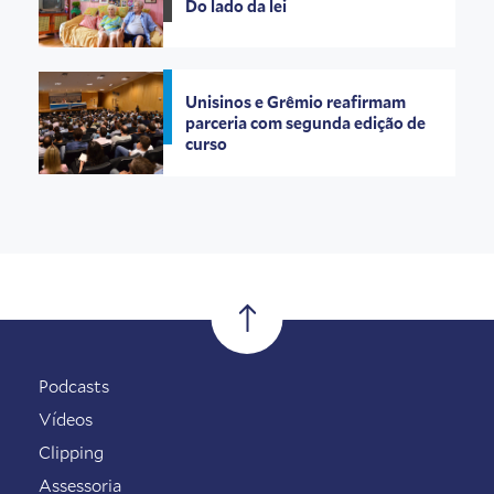
Do lado da lei
Unisinos e Grêmio reafirmam
parceria com segunda edição de
curso
Podcasts
Vídeos
Clipping
Assessoria