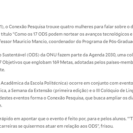
(21), o Conexão Pesquisa trouxe quatro mulheres para falar sobre 
o título “Como os 17 ODS podem nortear os avanços tecnológicos e
rofessor Mauricio Mancio, coordenador do Programa de Pós-Graduaç
 Sustentável (ODS) da ONU fazem parte da Agenda 2030, uma cole
7 Objetivos que englobam 169 Metas, adotadas pelos países-memb
te.
Acadêmica da Escola Politécnica) ocorre em conjunto com evento
ica, a Semana da Extensão (primeira edição) e o III Colóquio de Lin
estes eventos forma o Conexão Pesquisa, que busca ampliar os diá
e.
pido em apontar que o evento é feito por, para e pelos alunos. “’Thi
arreiras se quisermos atuar em relação aos ODS”, frisou.