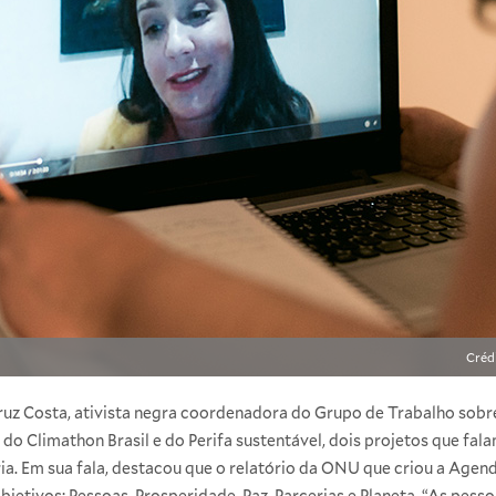
Créd
Cruz Costa, ativista negra coordenadora do Grupo de Trabalho so
do Climathon Brasil e do Perifa sustentável, dois projetos que fal
ia. Em sua fala, destacou que o relatório da ONU que criou a Agen
Objetivos: Pessoas, Prosperidade, Paz, Parcerias e Planeta. “As pes