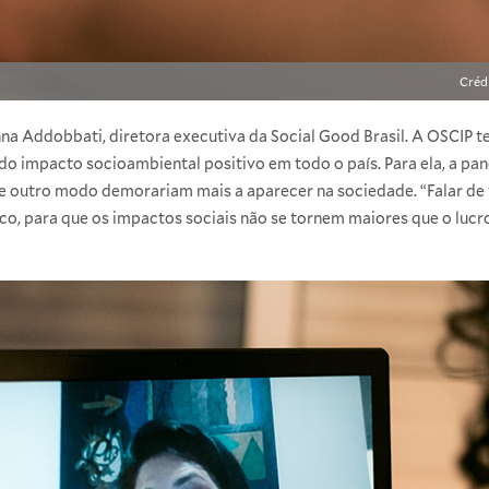
Créd
Anna Addobbati, diretora executiva da Social Good Brasil. A OSCIP 
do impacto socioambiental positivo em todo o país. Para ela, a p
de outro modo demorariam mais a aparecer na sociedade. “Falar de 
co, para que os impactos sociais não se tornem maiores que o lucr