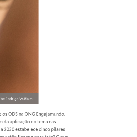
ito: Rodrigo W. Blum
bre os ODS na ONG Engajamundo.
am da aplicação do tema nas
da 2030 estabelece cinco pilares
soas estão ficando para trás? Quem